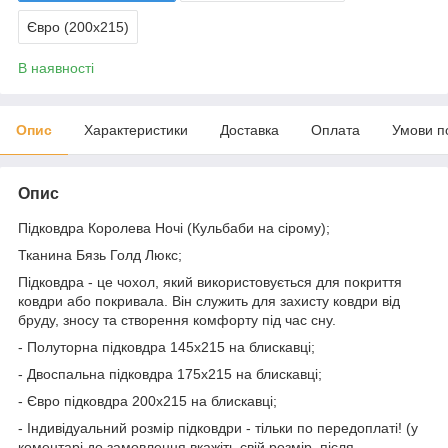
Євро (200х215)
В наявності
Опис
Характеристики
Доставка
Оплата
Умови п
Опис
Підковдра Королева Ночі (Кульбаби на сірому);
Тканина Бязь Голд Люкс;
Підковдра - це чохол, який використовується для покриття
ковдри або покривала. Він служить для захисту ковдри від
бруду, зносу та створення комфорту під час сну.
- Полуторна підковдра 145х215 на блискавці;
- Двоспальна підковдра 175х215 на блискавці;
- Євро підковдра 200х215 на блискавці;
- Індивідуальний розмір підковдри - тільки по передоплаті! (у
коментарі до замовлення вкажіть свій розмір, після