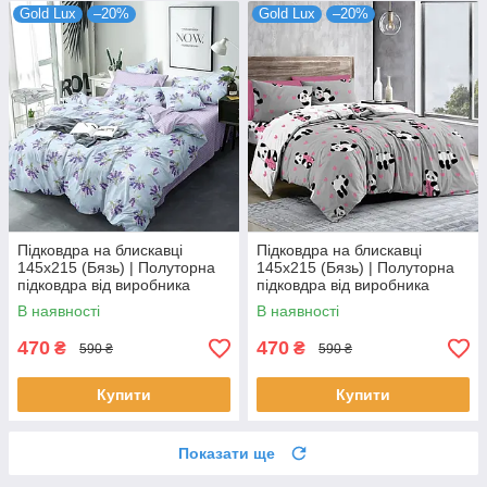
Gold Lux
–20%
Gold Lux
–20%
Підковдра на блискавці
Підковдра на блискавці
145х215 (Бязь) | Полуторна
145х215 (Бязь) | Полуторна
підковдра від виробника
підковдра від виробника
"Королева Ночі" | Лаванда на
"Королева Ночі" | Панди на
В наявності
В наявності
блакитному
сірому та білому
470
470
₴
₴
590 ₴
590 ₴
Купити
Купити
Показати ще