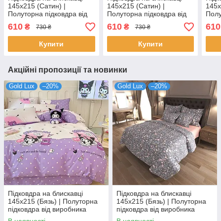
145х215 (Сатин) |
145х215 (Сатин) |
145х
Полуторна підковдра від
Полуторна підковдра від
Полу
виробника "Королева
виробника "Королева
виро
610
610
610
₴
₴
730 ₴
730 ₴
Ночі" | Пір'я на темно-
Ночі" | Метелики на сірому
Ночі
сірому
Купити
Купити
Акційні пропозиції та новинки
Gold Lux
–20%
Gold Lux
–20%
Підковдра на блискавці
Підковдра на блискавці
145х215 (Бязь) | Полуторна
145х215 (Бязь) | Полуторна
підковдра від виробника
підковдра від виробника
"Королева Ночі" | Аніме
"Королева Ночі" | Квіти на