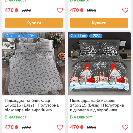
В наявності
В наявності
Куромі на лавандово-
темному
бежевому
470
470
₴
₴
590 ₴
590 ₴
Купити
Купити
Gold Lux
–20%
Gold Lux
–20%
Підковдра на блискавці
Підковдра на блискавці
145х215 (Бязь) | Полуторна
145х215 (Бязь) | Полуторна
підковдра від виробника
підковдра від виробника
"Королева Ночі" | Велика
"Королева Ночі" | Різдвяна
В наявності
В наявності
клітка на сірому
абстракція
470
470
₴
₴
590 ₴
590 ₴