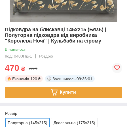
Підковдра на блискавці 145х215 (Бязь) |
Полуторна підковдра від виробника
"Королева Ночі" | Кульбаби на сірому
В наявності
Код: 0400ПД-1
Роздріб
470
₴
590 ₴
Економія
120 ₴
Залишилось
09:36:00
Купити
Розмір
Полуторна (145х215)
Двоспальна (175х215)