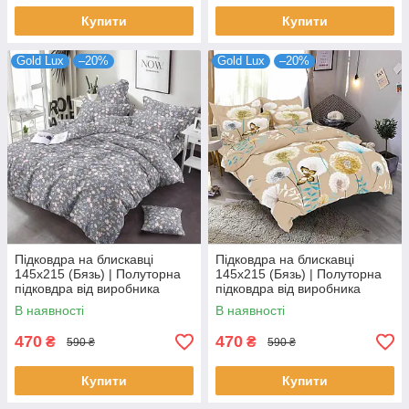
Купити
Купити
Gold Lux
–20%
Gold Lux
–20%
Підковдра на блискавці
Підковдра на блискавці
145х215 (Бязь) | Полуторна
145х215 (Бязь) | Полуторна
підковдра від виробника
підковдра від виробника
"Королева Ночі" | Квіти на
"Королева Ночі" | Метелики
В наявності
В наявності
темному
та кульбаби на бежевому
470
470
₴
₴
590 ₴
590 ₴
Купити
Купити