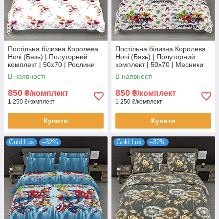
Постільна білизна Королева
Постільна білизна Королева
Ночі (Бязь) | Полуторний
Ночі (Бязь) | Полуторний
комплект | 50х70 | Рослини
комплект | 50х70 | Месники
на світлому
на сірому
В наявності
В наявності
850
850
₴/комплект
₴/комплект
1 250 ₴/комплект
1 250 ₴/комплект
Купити
Купити
Gold Lux
–32%
Gold Lux
–32%