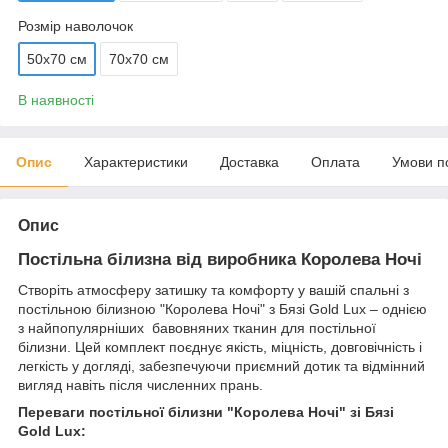
Розмір наволочок
50х70 см
70х70 см
В наявності
Опис
Характеристики
Доставка
Оплата
Умови п
Опис
Постільна білизна від виробника Королева Ночі
Створіть атмосферу затишку та комфорту у вашій спальні з
постільною білизною "Королева Ночі" з Бязі Gold Lux – однією
з найпопулярніших бавовняних тканин для постільної
білизни. Цей комплект поєднує якість, міцність, довговічність і
легкість у догляді, забезпечуючи приємний дотик та відмінний
вигляд навіть після численних прань.
Переваги постільної білизни "Королева Ночі" зі Бязі
Gold Lux: