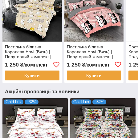
Постільна білизна
Постільна білизна
Пост
Королева Ночі (Бязь) |
Королева Ночі (Бязь) |
Коро
Полуторний комплект |
Полуторний комплект |
Полу
50х70 | Коти на бежевому
50х70 | Коти з клубками на
50х7
1 250
1 250
1 2
₴/комплект
₴/комплект
смугах
на с
Купити
Купити
Акційні пропозиції та новинки
Gold Lux
–32%
Gold Lux
–32%