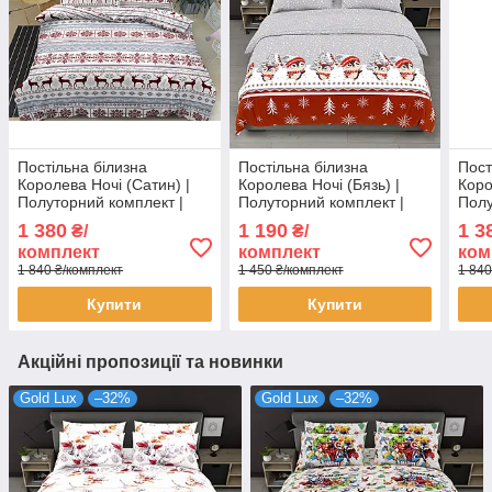
Постільна білизна
Постільна білизна
Пост
Королева Ночі (Сатин) |
Королева Ночі (Бязь) |
Коро
Полуторний комплект |
Полуторний комплект |
Полу
50х70 | Орнамент, Олені,
50х70 | Пінгвіни зі
50х7
1 380
1 190
1 3
₴/
₴/
Сніжинки
сніжинками на червоному
фіо
комплект
комплект
ком
та сірому
1 840 ₴/комплект
1 450 ₴/комплект
1 840
Купити
Купити
Акційні пропозиції та новинки
Gold Lux
–32%
Gold Lux
–32%