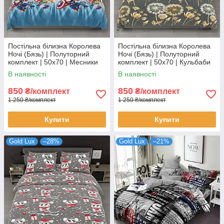
Постільна білизна Королева
Постільна білизна Королева
Ночі (Бязь) | Полуторний
Ночі (Бязь) | Полуторний
комплект | 50х70 | Месники
комплект | 50х70 | Кульбаби
на блакитному
на сірому
В наявності
В наявності
850
850
₴/комплект
₴/комплект
1 250 ₴/комплект
1 250 ₴/комплект
Купити
Купити
Gold Lux
–28%
Gold Lux
–21%