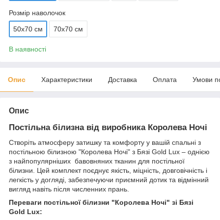
Розмір наволочок
50х70 см
70х70 см
В наявності
Опис
Характеристики
Доставка
Оплата
Умови п
Опис
Постільна білизна від виробника Королева Ночі
Створіть атмосферу затишку та комфорту у вашій спальні з
постільною білизною "Королева Ночі" з Бязі Gold Lux – однією
з найпопулярніших бавовняних тканин для постільної
білизни. Цей комплект поєднує якість, міцність, довговічність і
легкість у догляді, забезпечуючи приємний дотик та відмінний
вигляд навіть після численних прань.
Переваги постільної білизни "Королева Ночі" зі Бязі
Gold Lux: