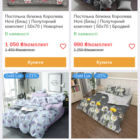
Постільна білизна Королева
Постільна білизна Королева
Ночі (Бязь) | Полуторний
Ночі (Бязь) | Полуторний
комплект | 50х70 | Новорічні
комплект | 50х70 | Бродвей
сови на сірому
В наявності
В наявності
1 050
990
₴/комплект
₴/комплект
1 450 ₴/комплект
1 250 ₴/комплект
Купити
Купити
Gold Lux
–21%
Gold Lux
–21%