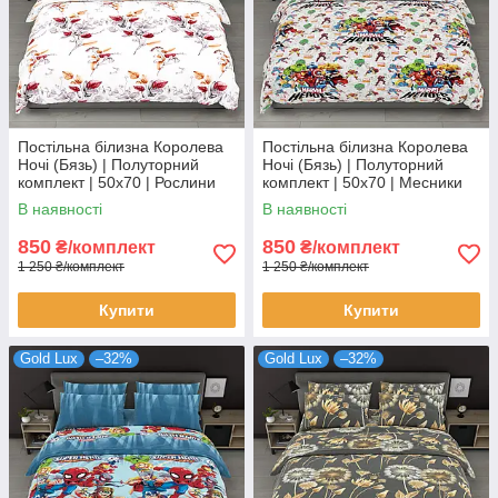
Постільна білизна Королева
Постільна білизна Королева
Ночі (Бязь) | Полуторний
Ночі (Бязь) | Полуторний
комплект | 50х70 | Рослини
комплект | 50х70 | Месники
на світлому
на сірому
В наявності
В наявності
850
850
₴/комплект
₴/комплект
1 250 ₴/комплект
1 250 ₴/комплект
Купити
Купити
Gold Lux
–32%
Gold Lux
–32%