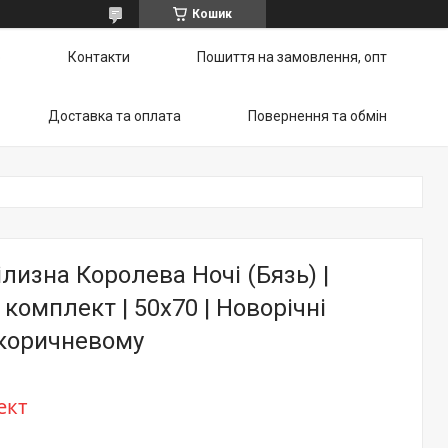
Кошик
ю
Контакти
Пошиття на замовлення, опт
Доставка та оплата
Повернення та обмін
ілизна Королева Ночі (Бязь) |
комплект | 50х70 | Новорічні
 коричневому
ект