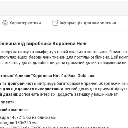
Характеристики
Інформація для замовлення
білизна від виробника Королева Ночі
сферу затишку та комфорту у вашій спальні з постільною білизною "
йпопулярніших бавовняних тканин для постільної білизни. Цей компл
 і легкість у догляді, забезпечуючи приємний дотик та відмінний ви
ільної білизни "Королева Ночі" зі Бязі Gold Lux:
ь та довговічність
: Витримує багаторазове прання, зберігаючи сві
о для щоденного використання
: легкий догляд та приємні відчут
й дизайн
: доповнить інтер'єр і додасть затишку у вашій кімнаті
мплекти:
ний комплект:
вдра 145х215 см на блискавці
ирадло 150х220 см