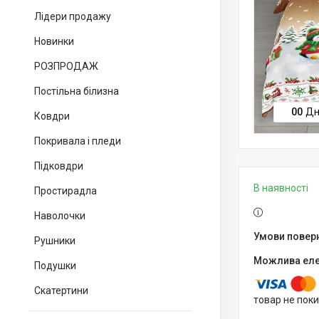
Лідери продажу
Новинки
РОЗПРОДАЖ
Постільна білизна
0
0
Дн
Ковдри
Покривала і пледи
Підковдри
В наявності
Простирадла
Наволочки
Рушники
Подушки
Скатертини
товар не пок