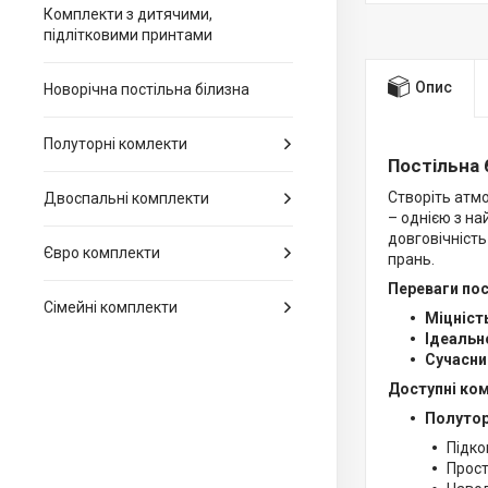
Комплекти з дитячими,
підлітковими принтами
Опис
Новорічна постільна білизна
Полуторні комлекти
Постільна 
Створіть атмо
Двоспальні комплекти
– однією з на
довговічність
Євро комплекти
прань.
Переваги пост
Сімейні комплекти
Міцніст
Ідеальн
Сучасни
Доступні ко
Полутор
Підко
Прост