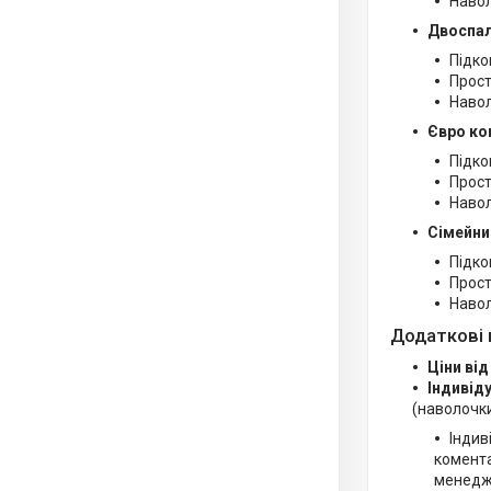
Навол
Двоспал
Підко
Прост
Навол
Євро ко
Підко
Прост
Навол
Сімейни
Підко
Прост
Навол
Додаткові 
Ціни від
Індивід
(наволочки
Індив
комента
менедж