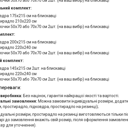
очки 50х70 або 70х70 см 2шт. (на ваш вибір) на блискавці
ьний комплект:
вдра 175х215 см на блискавці
ирадло 210х220 см
очки 50х70 або 70х70 см 2шт. (на ваш вибір) на блискавці
мплект:
вдра 200х215 см на блискавці
ирадло 220х240 см
очки 50х70 або 70х70 см 2шт. (на ваш вибір) на блискавці
й комплект:
вдра 145х215 см 2шт. на блискавці
ирадло 220х240 см
очки 50х70 або 70х70 см 2шт. (на ваш вибір) на блискавці
переваги:
 виробника:
Без націнок, гарантія найкращої якості та вартості.
уальні замовлення:
Можна замовити індивідуальні розміри, додат
, простирадло, підковдра, простирадло на резинці);
ідуальні розміри, простирадло на резинці виготовляються тільки п
рі до замовлення вкажіть свій розмір, після оформлення замовлен
ер для уточнення).