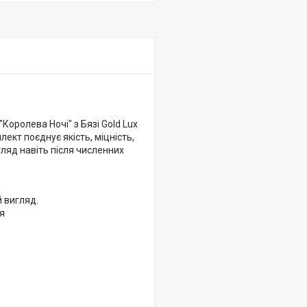
Королева Ночі" з Бязі Gold Lux
ект поєднує якість, міцність,
гляд навіть після численних
й вигляд.
тя