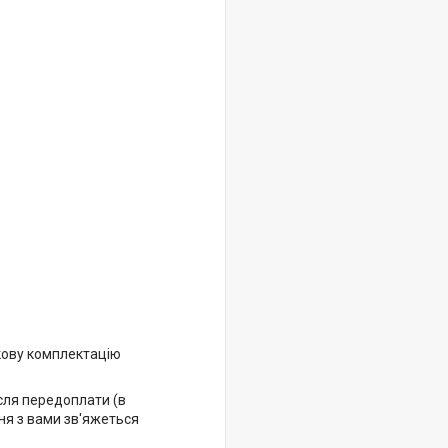
кову комплектацію
ісля передоплати (в
ня з вами зв'яжеться