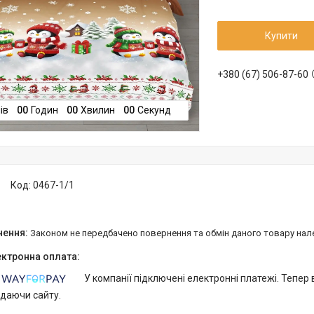
Купити
+380 (67) 506-87-60
ів
0
0
Годин
0
0
Хвилин
0
0
Секунд
Код:
0467-1/1
Законом не передбачено повернення та обмін даного товару нал
У компанії підключені електронні платежі. Тепер
идаючи сайту.