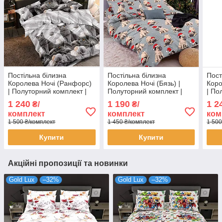
Постільна білизна
Постільна білизна
Пост
Королева Ночі (Ранфорс)
Королева Ночі (Бязь) |
Коро
| Полуторний комплект |
Полуторний комплект |
| По
50х70 | Коти на сірому
50х70 | Новорічні мопси
50х7
1 240
1 190
1 2
₴/
₴/
на сірому
комплект
комплект
ком
1 500 ₴/комплект
1 450 ₴/комплект
1 500
Купити
Купити
Акційні пропозиції та новинки
Gold Lux
–32%
Gold Lux
–32%