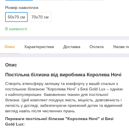
Розмір наволочок
50х70 см
70х70 см
В наявності
Опис
Характеристики
Доставка
Оплата
Умови п
Опис
Постільна білизна від виробника Королева Ночі
Створіть атмосферу затишку та комфорту у вашій спальні з
постільною білизною "Королева Ночі" з Бязі Gold Lux – однією
з найпопулярніших бавовняних тканин для постільної
білизни. Цей комплект поєднує якість, міцність, довговічність і
легкість у догляді, забезпечуючи приємний дотик та відмінний
вигляд навіть після численних прань.
Переваги постільної білизни "Королева Ночі" зі Бязі
Gold Lux: