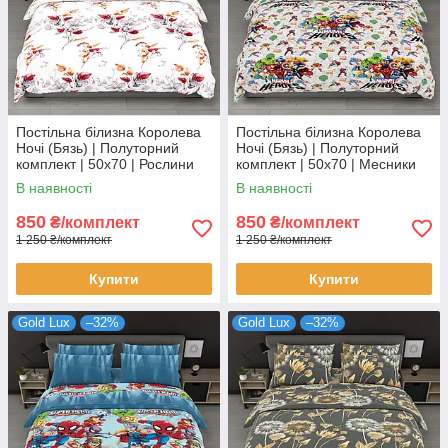
Постільна білизна Королева
Постільна білизна Королева
Ночі (Бязь) | Полуторний
Ночі (Бязь) | Полуторний
комплект | 50х70 | Рослини
комплект | 50х70 | Месники
на світлому
на сірому
В наявності
В наявності
850
850
₴/комплект
₴/комплект
1 250 ₴/комплект
1 250 ₴/комплект
Купити
Купити
Gold Lux
–32%
Gold Lux
–32%