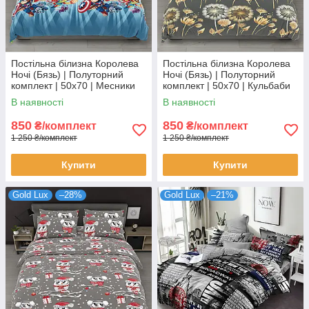
Постільна білизна Королева
Постільна білизна Королева
Ночі (Бязь) | Полуторний
Ночі (Бязь) | Полуторний
комплект | 50х70 | Месники
комплект | 50х70 | Кульбаби
на блакитному
на сірому
В наявності
В наявності
850
850
₴/комплект
₴/комплект
1 250 ₴/комплект
1 250 ₴/комплект
Купити
Купити
Gold Lux
–28%
Gold Lux
–21%