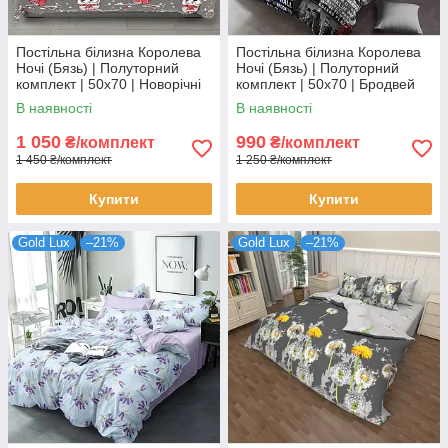
Постільна білизна Королева
Постільна білизна Королева
Ночі (Бязь) | Полуторний
Ночі (Бязь) | Полуторний
комплект | 50х70 | Новорічні
комплект | 50х70 | Бродвей
сови на сірому
В наявності
В наявності
1 050
990
₴/комплект
₴/комплект
1 450 ₴/комплект
1 250 ₴/комплект
Купити
Купити
Gold Lux
–21%
Gold Lux
–21%