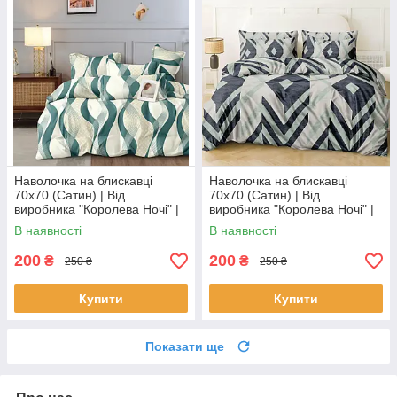
Наволочка на блискавці
Наволочка на блискавці
70х70 (Сатин) | Від
70х70 (Сатин) | Від
виробника "Королева Ночі" |
виробника "Королева Ночі" |
Бірюзові хвилі на молочному
Геометричний візерунок
В наявності
В наявності
200
200
₴
₴
250 ₴
250 ₴
Купити
Купити
Показати ще