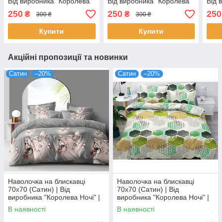
Від виробника "Королева
Від виробника "Королева
Від 
Ночі" | Бежевий страйп
Ночі" | Сірий страйп сатин
Ночі
250
250
250
₴
₴
300 ₴
300 ₴
сатин
стра
Купити
Купити
Акційні пропозиції та новинки
Сатин
–20%
Сатин
–20%
Наволочка на блискавці
Наволочка на блискавці
70х70 (Сатин) | Від
70х70 (Сатин) | Від
виробника "Королева Ночі" |
виробника "Королева Ночі" |
Метелики на сірому
Різнокольорова абстракція на
В наявності
В наявності
світлому