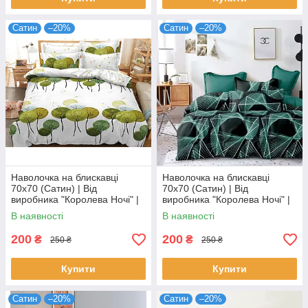
Сатин
–20%
Сатин
–20%
Наволочка на блискавці
Наволочка на блискавці
70х70 (Сатин) | Від
70х70 (Сатин) | Від
виробника "Королева Ночі" |
виробника "Королева Ночі" |
Зелені дерева на білому
Візерунок на темному та
В наявності
В наявності
бірюзовому
200
200
₴
₴
250 ₴
250 ₴
Купити
Купити
Сатин
–20%
Сатин
–20%