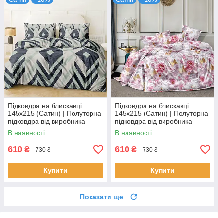
Підковдра на блискавці
Підковдра на блискавці
145х215 (Сатин) | Полуторна
145х215 (Сатин) | Полуторна
підковдра від виробника
підковдра від виробника
"Королева Ночі" |
"Королева Ночі" | Квіти,
В наявності
В наявності
Геометричний візерунок
метелики на рожевому
610
610
₴
₴
730 ₴
730 ₴
Купити
Купити
Показати ще