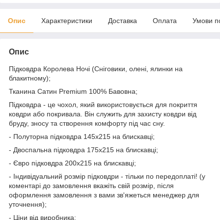
Опис
Характеристики
Доставка
Оплата
Умови п
Опис
Підковдра Королева Ночі (Сніговики, олені, ялинки на
блакитному);
Тканина Сатин Premium 100% Бавовна;
Підковдра - це чохол, який використовується для покриття
ковдри або покривала. Він служить для захисту ковдри від
бруду, зносу та створення комфорту під час сну.
- Полуторна підковдра 145х215 на блискавці;
- Двоспальна підковдра 175х215 на блискавці;
- Євро підковдра 200х215 на блискавці;
- Індивідуальний розмір підковдри - тільки по передоплаті! (у
коментарі до замовлення вкажіть свій розмір, після
оформлення замовлення з вами зв'яжеться менеджер для
уточнення);
- Ціни від виробника;