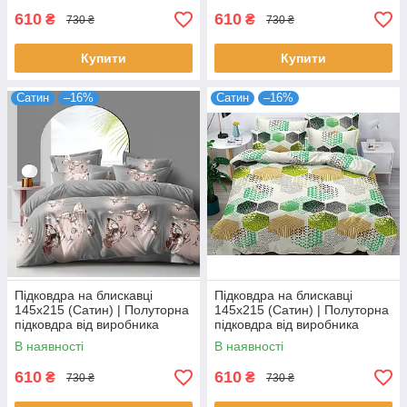
610
610
₴
₴
730 ₴
730 ₴
Купити
Купити
Сатин
–16%
Сатин
–16%
Підковдра на блискавці
Підковдра на блискавці
145х215 (Сатин) | Полуторна
145х215 (Сатин) | Полуторна
підковдра від виробника
підковдра від виробника
"Королева Ночі" | Метелики
"Королева Ночі" |
В наявності
В наявності
на сірому
Різнокольорова абстракція на
світлому
610
610
₴
₴
730 ₴
730 ₴