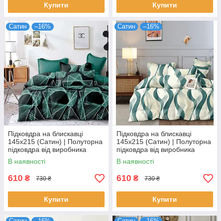
Купити
Купити
Сатин
–16%
Сатин
–16%
Підковдра на блискавці
Підковдра на блискавці
145х215 (Сатин) | Полуторна
145х215 (Сатин) | Полуторна
підковдра від виробника
підковдра від виробника
"Королева Ночі" | Візерунок
"Королева Ночі" | Бірюзові
В наявності
В наявності
на темному та бірюзовому
хвилі на молочному
610
610
₴
₴
730 ₴
730 ₴
Купити
Купити
Сатин
–16%
Сатин
–16%