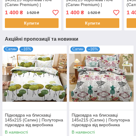
(Сатин Premium) |
(Сатин Premium) |
(Сат
Полуторна | Пір'я на
Полуторна | Однотонний
Полу
1 400
1 400
1 4
₴
₴
1 520 ₴
1 520 ₴
темному та жовтому
бузковий
темн
Купити
Купити
Акційні пропозиції та новинки
Сатин
–16%
Сатин
–16%
Підковдра на блискавці
Підковдра на блискавці
145х215 (Сатин) | Полуторна
145х215 (Сатин) | Полуторна
підковдра від виробника
підковдра від виробника
"Королева Ночі" | Зелені
"Королева Ночі" |
В наявності
В наявності
дерева на білому
Різнокольорова абстракція