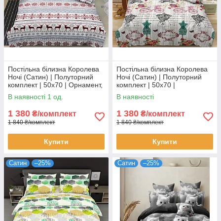
Постільна білизна Королева
Постільна білизна Королева
Ночі (Сатин) | Полуторний
Ночі (Сатин) | Полуторний
комплект | 50х70 | Орнамент,
комплект | 50х70 |
Олені, Сніжинки
Різнокольорова абстракція,
В наявності 1 од.
В наявності
Ейфелева вежа
1 380
1 380
₴/комплект
₴/комплект
1 840 ₴/комплект
1 840 ₴/комплект
Купити
Купити
Сатин
–25%
Сатин
–25%