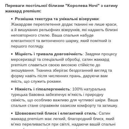
Переваги постільної білизни "Королева Ночі" з сатину
жаккард premium:
Розкішна текстура та унікальні візерунки
:
Жакардове переплетення додає тканині не лише краси,
а й вишуканих рельєфних візерунків, які надають білизні
неповторного стилю. Ваша спальня набуде
елегантності та витонченого шарму, який помітний із
першого погляду.
Міцність і тривала довговічність
: Завдяки процесу
мерсеризації та спеціальній обробці, сатин жаккард
premium славиться своєю високою стійкістю до
зношування. Тканина зберігає бездоганний вигляд та
форму навіть після численних прань, даруючи вам
якість, що служить роками.
Ніжність і гіпоалергенність
: 100% натуральна
турецька бавовна забезпечує м'якість і природну
свіжість, що особливо важливо для чутливої шкіри. Ваша
спальня стане справжнім оазисом комфорту та затишку.
Шовковистий блиск і елегантний стиль
: Сатин
жаккард premium має легкий, благородний блиск, який
м'яко переливається при світлі, надаючи вашій спальні