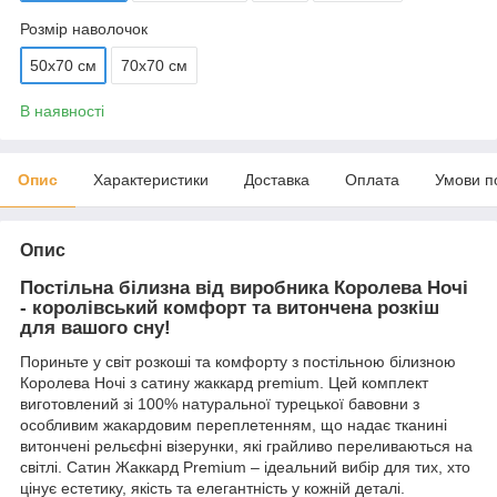
Розмір наволочок
50х70 см
70х70 см
В наявності
Опис
Характеристики
Доставка
Оплата
Умови п
Опис
Постільна білизна від виробника Королева Ночі
- королівський комфорт та витончена розкіш
для вашого сну!
Пориньте у світ розкоші та комфорту з постільною білизною
Королева Ночі з сатину жаккард premium. Цей комплект
виготовлений зі 100% натуральної турецької бавовни з
особливим жакардовим переплетенням, що надає тканині
витончені рельєфні візерунки, які грайливо переливаються на
світлі. Сатин Жаккард Premium – ідеальний вибір для тих, хто
цінує естетику, якість та елегантність у кожній деталі.