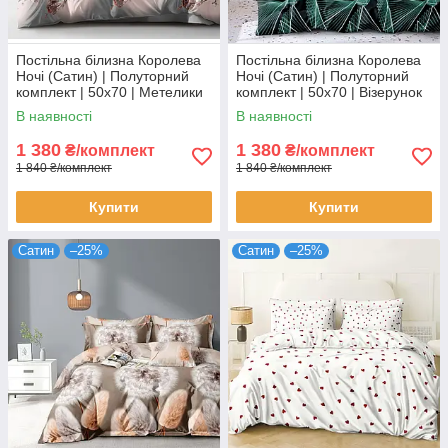
Постільна білизна Королева
Постільна білизна Королева
Ночі (Сатин) | Полуторний
Ночі (Сатин) | Полуторний
комплект | 50х70 | Метелики
комплект | 50х70 | Візерунок
на сірому
на темному та бірюзовому
В наявності
В наявності
1 380
1 380
₴/комплект
₴/комплект
1 840 ₴/комплект
1 840 ₴/комплект
Купити
Купити
Сатин
–25%
Сатин
–25%