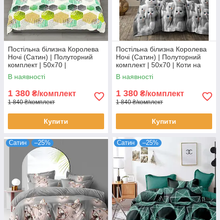
Постільна білизна Королева
Постільна білизна Королева
Ночі (Сатин) | Полуторний
Ночі (Сатин) | Полуторний
комплект | 50х70 |
комплект | 50х70 | Коти на
Різнокольорова абстракція на
сірому
В наявності
В наявності
світлому
1 380
1 380
₴/комплект
₴/комплект
1 840 ₴/комплект
1 840 ₴/комплект
Купити
Купити
Сатин
–25%
Сатин
–25%