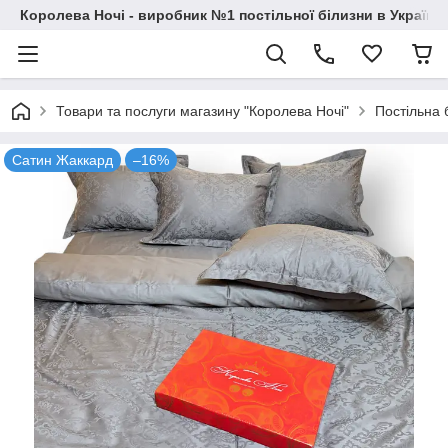
Королева Ночі - виробник №1 постільної білизни в Україні
Товари та послуги магазину "Королева Ночі"
Постільна 
Сатин Жаккард
–16%