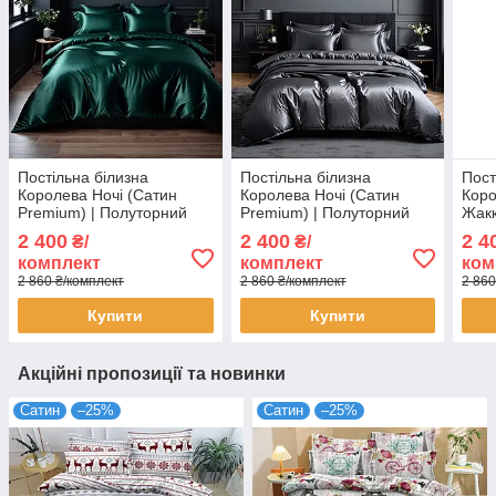
Постільна білизна
Постільна білизна
Пост
Королева Ночі (Сатин
Королева Ночі (Сатин
Коро
Premium) | Полуторний
Premium) | Полуторний
Жакк
комплект | 50х70 |
комплект | 50х70 |
Полу
2 400
2 400
2 4
₴/
₴/
Однотонний темно-
Однотонний темно-сірий
50х7
комплект
комплект
ком
зелений
жака
2 860 ₴/комплект
2 860 ₴/комплект
2 860
Купити
Купити
Акційні пропозиції та новинки
Сатин
–25%
Сатин
–25%