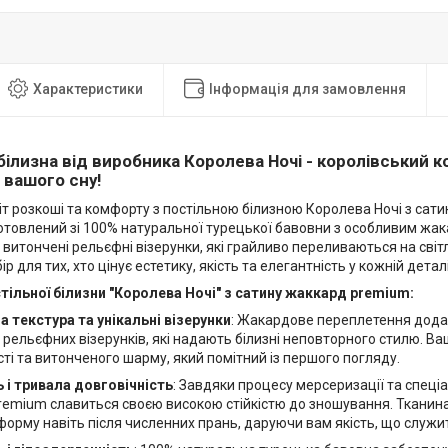
Характеристики
Інформація для замовлення
білизна від виробника Королева Ночі - королівський 
я вашого сну!
іт розкоші та комфорту з постільною білизною Королева Ночі з сат
отовлений зі 100% натуральної турецької бавовни з особливим ж
 витончені рельєфні візерунки, які грайливо переливаються на сві
р для тих, хто цінує естетику, якість та елегантність у кожній деталі
тільної білизни "Королева Ночі" з сатину жаккард premium:
 текстура та унікальні візерунки
: Жакардове переплетення додає 
рельєфних візерунків, які надають білизні неповторного стилю. В
ті та витонченого шарму, який помітний із першого погляду.
 і тривала довговічність
: Завдяки процесу мерсеризації та спеціа
remium славиться своєю високою стійкістю до зношування. Тканина
форму навіть після численних прань, даруючи вам якість, що служи