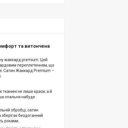
комфорт та витончена
ину жаккард premium. Цей
акардовим переплетенням, що
тлі. Сатин Жаккард Premium –
.
тканині не лише краси, а й
аша спальня набуде
льній обробці, сатин
 зберігає бездоганний
ть роками.