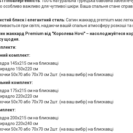
 і гіпоалергенність
: 100% натуральна турецька бавовна забезпечу
що особливо важливо для чутливої шкіри. Ваша спальня стане спра
стий блиск і елегантний стиль
: Сатин жаккард premium має легк
ливається при світлі, надаючи вашій спальні атмосферу розкоші та 
ин жаккард Premium від "Королева Ночі" – насолоджуйтеся ко
су щодня.
мплекти:
ний комплект:
вдра 145х215 см на блискавці
ирадло 150х220 см
очки 50х70 або 70х70 см 2шт. (на ваш вибір) на блискавці
ьний комплект:
вдра 175х215 см на блискавці
ирадло 220х220 см
очки 50х70 або 70х70 см 2шт. (на ваш вибір) на блискавці
мплект:
вдра 200х215 см на блискавці
ирадло 220х240 см
очки 50х70 або 70х70 см 2шт. (на ваш вибір) на блискавці