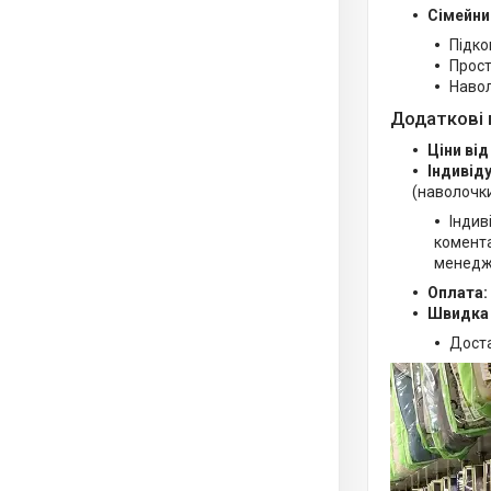
Сімейни
Підко
Прост
Навол
Додаткові 
Ціни від
Індивід
(наволочки
Індив
комента
менедж
Оплата:
Швидка
Дост