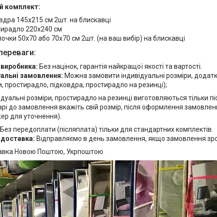
й комплект:
вдра 145х215 см 2шт. на блискавці
ирадло 220х240 см
очки 50х70 або 70х70 см 2шт. (на ваш вибір) на блискавці
переваги:
 виробника:
Без націнок, гарантія найкращої якості та вартості.
уальні замовлення:
Можна замовити індивідуальні розміри, додат
, простирадло, підковдра, простирадло на резинці);
ідуальні розміри, простирадло на резинці виготовляються тільки п
рі до замовлення вкажіть свій розмір, після оформлення замовлен
ер для уточнення).
Без передоплати (післяплата) тільки для стандартних комплектів.
 доставка:
Відправляємо в день замовлення, якщо замовлення зробл
авка Новою Поштою, Укрпоштою.