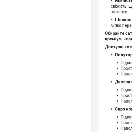
Ніжність
свіжість, 
затишку.
Шовкови
м'яко пере
Обирайте сат
преміум-кла
Доступні ко
Полутор
Підко
Прост
Навол
Двоспал
Підко
Прост
Навол
Євро ко
Підко
Прост
Навол