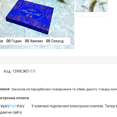
ів
0
0
Годин
0
0
Хвилин
0
0
Секунд
Код:
1399СЖП-1/1
Законом не передбачено повернення та обмін даного товару нал
У компанії підключені електронні платежі. Тепер
идаючи сайту.