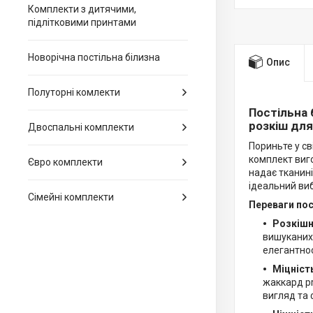
Комплекти з дитячими,
підлітковими принтами
Новорічна постільна білизна
Опис
Полуторні комлекти
Постільна 
розкіш дл
Двоспальні комплекти
Пориньте у св
комплект виг
Євро комплекти
надає тканині
ідеальний вибі
Сімейні комплекти
Переваги пос
Розкішна
вишуканих 
елегантнос
Міцність
жаккард p
вигляд та 