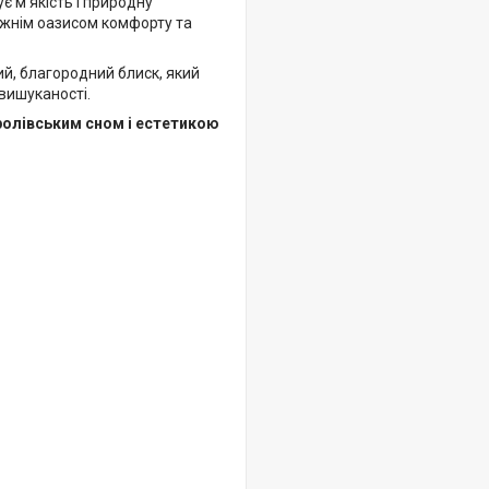
є м'якість і природну
вжнім оазисом комфорту та
ий, благородний блиск, який
вишуканості.
ролівським сном і естетикою